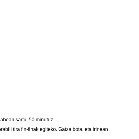
labean sartu, 50 minutuz.
bili tira fin-finak egiteko. Gatza bota, eta irinean