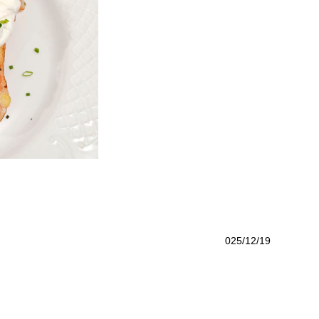
025
/
12
/
19