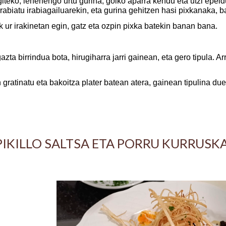
iteko, lehenengo urtu gurina, goiko aparra kendu eta utzi epeldu 
 irabiatu irabiagailuarekin, eta gurina gehitzen hasi pixkanaka, 
 ur irakinetan egin, gatz eta ozpin pixka batekin banan bana.
zta birrindua bota, hirugiharra jarri gainean, eta gero tipula. A
gratinatu eta bakoitza plater batean atera, gainean tipulina due
PIKILLO SALTSA ETA PORRU KURRUSK