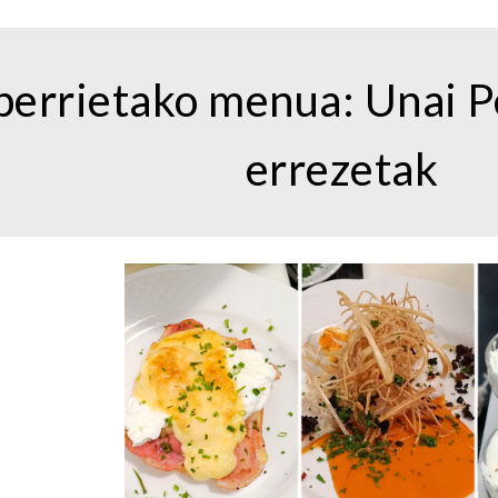
errietako menua: Unai Pe
errezetak