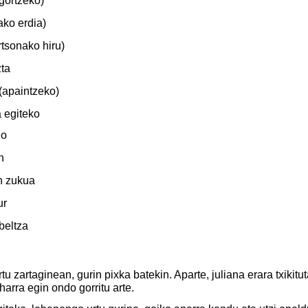
igortzeko)
ako erdia)
rtsonako hiru)
ta
 (apaintzeko)
a egiteko
go
n
en zukua
ur
beltza
tu zartaginean, gurin pixka batekin. Aparte, juliana erara txikituta
arra egin ondo gorritu arte.