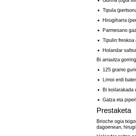
Gurina (ogia tx
Tipula (pertson
Hirugiharra (pe
Parmesano gaz
Tipulin freskoa
Holandar salts
Bi arrautza gorrin
125 gramo guri
Limoi erdi bat
Bi koilarakada 
Gatza eta piper
Prestaketa
Brioche ogia txigor
dagoenean, hirugih