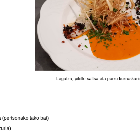
Legatza, pikillo saltsa eta porru kurruskari
 (pertsonako tako bat)
zuria)