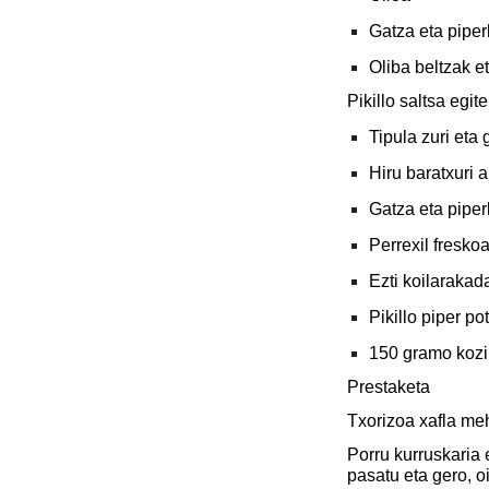
Gatza eta piper
Oliba beltzak e
Pikillo saltsa egit
Tipula zuri eta 
Hiru baratxuri a
Gatza eta piper
Perrexil fresko
Ezti koilarakad
Pikillo piper po
150 gramo kozi
Prestaketa
Txorizoa xafla meh
Porru kurruskaria e
pasatu eta gero, oi