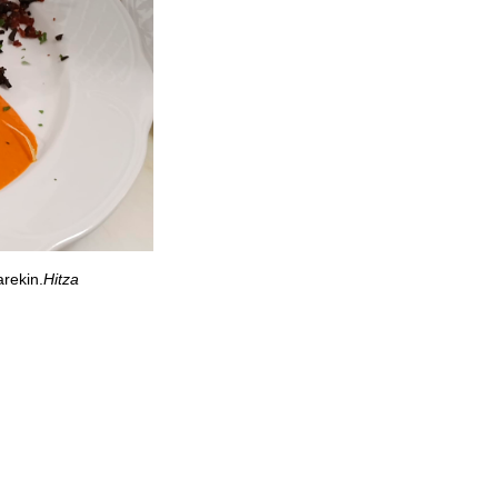
arekin.
Hitza