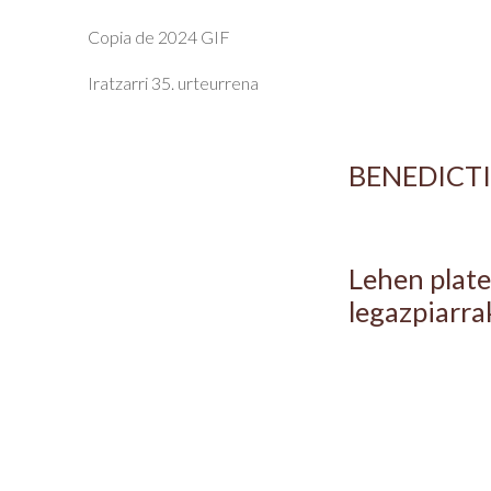
Copia de 2024 GIF
Iratzarri 35. urteurrena
BENEDICT
Lehen plate
legazpiarr