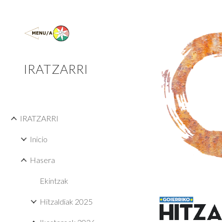
Sk
IRATZARRI
IRATZARRI
Inicio
Hasera
Ekintzak
Hitzaldiak 2025