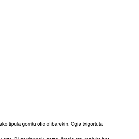
ko tipula gorritu olio olibarekin. Ogia txigortuta