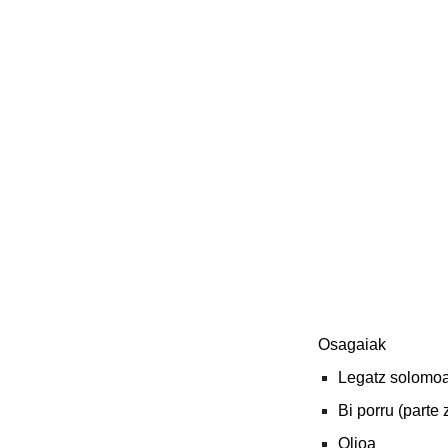
Osagaiak
Legatz solomoa
Bi porru (parte 
Olioa