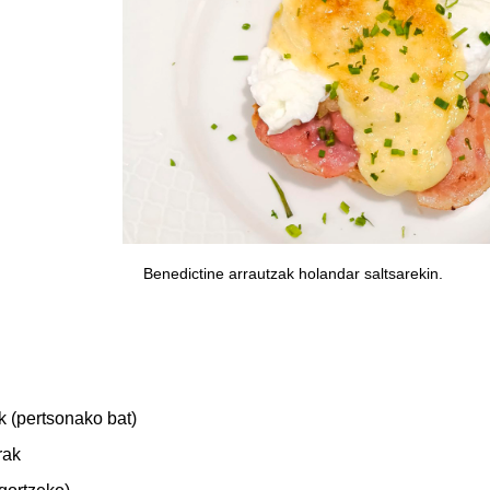
Benedictine arrautzak holandar saltsarekin.
 (pertsonako bat)
rak