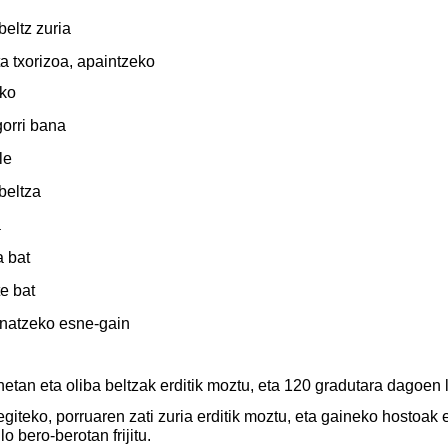
beltz zuria
ta txorizoa, apaintzeko
eko
gorri bana
le
beltza
a
a bat
te bat
natzeko esne-gain
etan eta oliba beltzak erditik moztu, eta 120 gradutara dagoen 
giteko, porruaren zati zuria erditik moztu, eta gaineko hostoak era
lo bero-berotan frijitu.