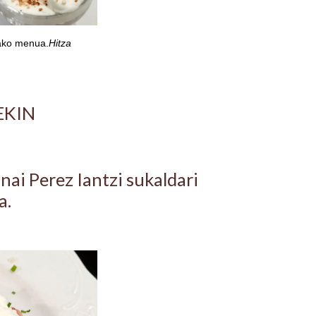
tako menua.
Hitza
EKIN
ai Perez Iantzi sukaldari
a
.