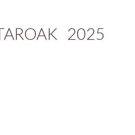
ion
TAROAK 202
5