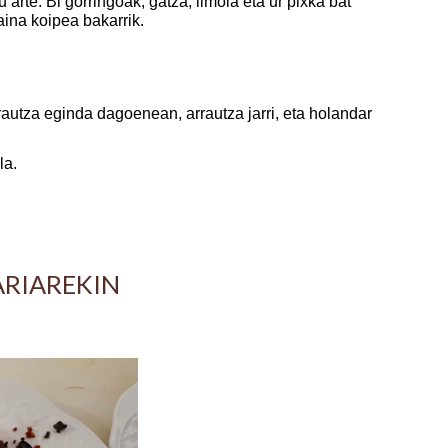
arte. Bi gorringoak, gatza, limoia eta ur pixka bat
baina koipea bakarrik.
rrautza eginda dagoenean, arrautza jarri, eta holandar
la.
ARIAREKIN