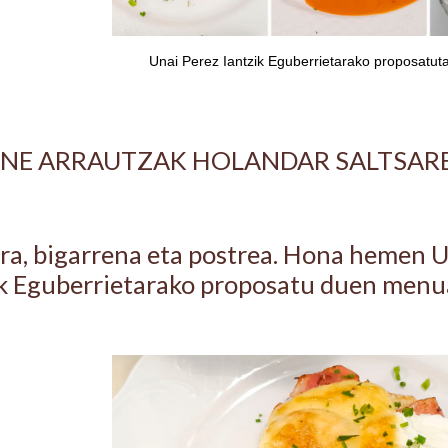
Unai Perez Iantzik Eguberrietarako proposatu
INE ARRAUTZAK HOLANDAR SALTSAR
ra, bigarrena eta postrea. Hona hemen Un
ak Eguberrietarako proposatu duen menu