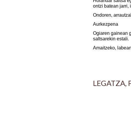
Holandar saltsa eg
ontzi batean jarri,
Ondoren, arrautzak
Aurkezpena
Ogiaren gainean ga
saltsarekin estali.
Amaitzeko, labean 
LEGATZA, 