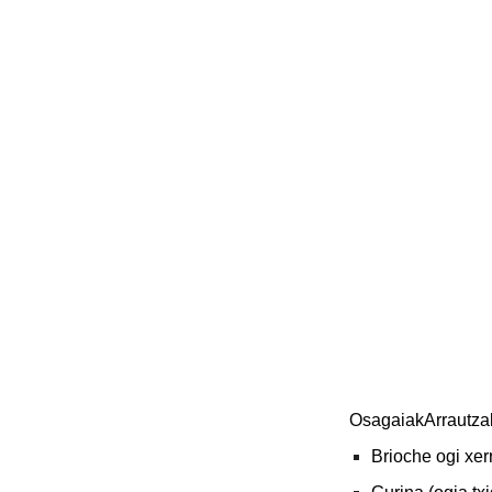
OsagaiakArrautzak
Brioche ogi xer