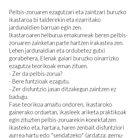
Pelbis-zoruaren ezagutzari eta zaintzari buruzko
ikastaroa bi talderekin eta ezarritako
jardunaldien barruan egin zen.
Ikastaroaren helburua emakumeak beren pelbis-
zoruaren zainketan parte hartzen irakastea zen.
Lehen jardunaldian eta ordubetez gutxi
gorabehera, Elenak gaiari buruzko oinarrizko
ezagutza teorikoak eman zituen.
- Zer da pelbis-zorua?
- Bere funtzioak ezagutu.
- Zer disfuntzio jasan ditzakegun zaintzen ez
badugu.
Fase teorikoa amaitu ondoren, ikastaroko
gainerako orduetan, ikasleek ariketa praktikoak
egin zituzten pelbis-zoruarekin konektatzen
ikasteko eta, hartara, haren zenbait disfuntziori
aurrea hartu edo "sendatzeko" (ardatza: gernu-