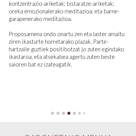
kontzentrazio-ariketak; bistaratze-ariketak;
oreka emozionalerako meditazioa; eta barne-
garapenerako meditazioa.
Proposamena ondo onartu zen eta laster amaitu
ziren ikasturte horretarako plazak. Parte-
hartzaile guztiek positibotzat jo zuten egindako
ikastaroa, eta atsekabea agertu zuten beste
saioren bat ez izateagatik.