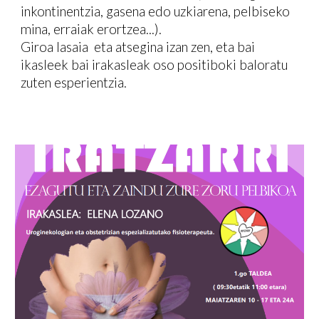
inkontinentzia, gasena edo uzkiarena, pelbiseko
mina, erraiak erortzea...).
Giroa lasaia eta atsegina izan zen, eta bai
ikasleek bai irakasleak oso positiboki baloratu
zuten esperientzia.