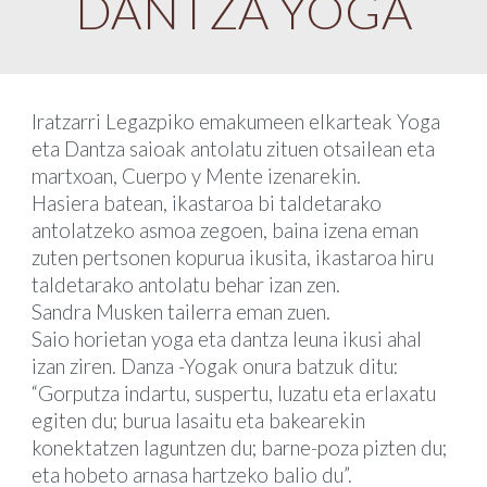
DANTZA YOGA
Iratzarri Legazpiko emakumeen elkarteak Yoga
eta Dantza saioak antolatu zituen otsailean eta
martxoan, Cuerpo y Mente izenarekin.
Hasiera batean, ikastaroa bi taldetarako
antolatzeko asmoa zegoen, baina izena eman
zuten pertsonen kopurua ikusita, ikastaroa hiru
taldetarako antolatu behar izan zen.
Sandra Musken tailerra eman zuen.
Saio horietan yoga eta dantza leuna ikusi ahal
izan ziren. Danza -Yogak onura batzuk ditu:
“Gorputza indartu, suspertu, luzatu eta erlaxatu
egiten du; burua lasaitu eta bakearekin
konektatzen laguntzen du; barne-poza pizten du;
eta hobeto arnasa hartzeko balio du”.