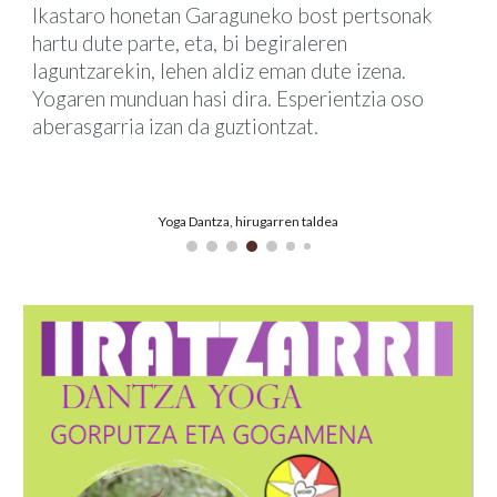
Ikastaro honetan Garaguneko bost pertsonak
hartu dute parte, eta, bi begiraleren
laguntzarekin, lehen aldiz eman dute izena.
Yogaren munduan hasi dira. Esperientzia oso
aberasgarria izan da guztiontzat.
Yoga Dantza, hirugarren taldea