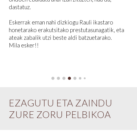
dastatuz.
Eskerrak eman nahi dizkiogu Rauli ikastaro
honetarako erakutsitako prestutasunagatik, eta
ateak zabalik utzi beste aldi batzuetarako.
Mila esker!!
EZAGUTU ETA ZAINDU
ZURE ZORU PELBIKOA