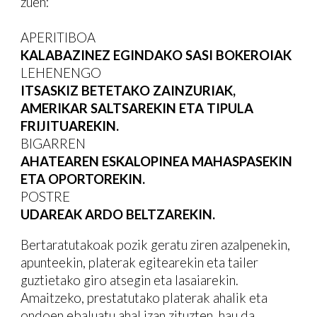
zuen:
APERITIBOA
KALABAZINEZ EGINDAKO SASI BOKEROIAK
LEHENENGO
ITSASKIZ BETETAKO ZAINZURIAK,
AMERIKAR SALTSAREKIN ETA TIPULA
FRIJITUAREKIN.
BIGARREN
AHATEAREN ESKALOPINEA MAHASPASEKIN
ETA OPORTOREKIN.
POSTRE
UDAREAK ARDO BELTZAREKIN.
Bertaratutakoak pozik geratu ziren azalpenekin,
apunteekin, platerak egitearekin eta tailer
guztietako giro atsegin eta lasaiarekin.
Amaitzeko, prestatutako platerak ahalik eta
ondoen ebaluatu ahal izan zituzten, hau da,