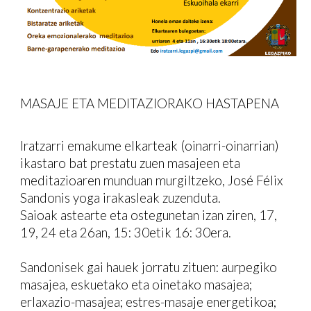
MASAJE ETA MEDITAZIORAKO HASTAPENA
Iratzarri emakume elkarteak (oinarri-oinarrian)
ikastaro bat prestatu zuen masajeen eta
meditazioaren munduan murgiltzeko, José Félix
Sandonis yoga irakasleak zuzenduta.
Saioak astearte eta ostegunetan izan ziren, 17,
19, 24 eta 26an, 15: 30etik 16: 30era.
Sandonisek gai hauek jorratu zituen: aurpegiko
masajea, eskuetako eta oinetako masajea;
erlaxazio-masajea; estres-masaje energetikoa;