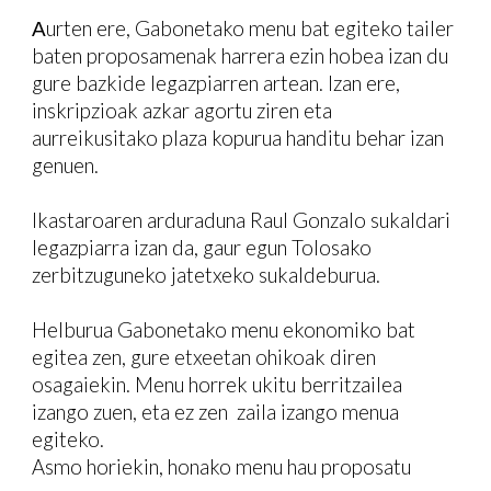
urten ere, Gabonetako menu bat egiteko tailer
A
baten proposamenak harrera ezin hobea izan du
gure bazkide legazpiarren artean. Izan ere,
inskripzioak azkar agortu ziren eta
aurreikusitako plaza kopurua handitu behar izan
genuen.
Ikastaroaren arduraduna Raul Gonzalo sukaldari
legazpiarra izan da, gaur egun Tolosako
zerbitzuguneko jatetxeko sukaldeburua.
Helburua Gabonetako menu ekonomiko bat
egitea zen, gure etxeetan ohikoak diren
osagaiekin. Menu horrek ukitu berritzailea
izango zuen, eta ez zen zaila izango menua
egiteko.
Asmo horiekin, honako menu hau proposatu