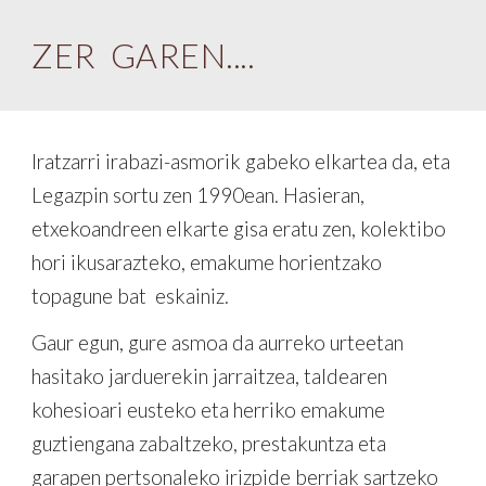
ZER GAREN....
Iratzarri irabazi-asmorik gabeko elkartea da, eta
Legazpin sortu zen 1990ean. Hasieran,
etxekoandreen elkarte gisa eratu zen, kolektibo
hori ikusarazteko, emakume horientzako
topagune bat eskainiz.
Gaur egun, gure asmoa da aurreko urteetan
hasitako jarduerekin jarraitzea, taldearen
kohesioari eusteko eta herriko emakume
guztiengana zabaltzeko, prestakuntza eta
garapen pertsonaleko irizpide berriak sartzeko