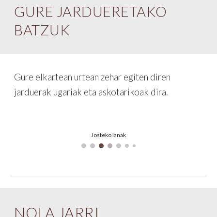
GURE JARDUERETAKO
BATZUK
Gure elkartean urtean zehar egiten diren
jarduerak ugariak eta askotarikoak dira.
Josteko lanak
NOLA JARRI