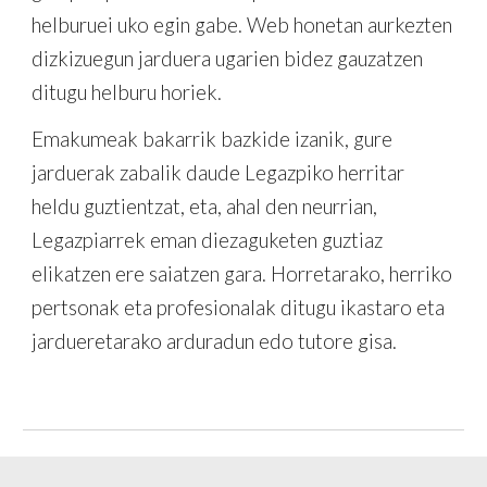
helburuei uko egin gabe. Web honetan aurkezten
dizkizuegun jarduera ugarien bidez gauzatzen
ditugu helburu horiek.
Emakumeak bakarrik bazkide izanik, gure
jarduerak zabalik daude Legazpiko herritar
heldu guztientzat, eta, ahal den neurrian,
Legazpiarrek eman diezaguketen guztiaz
elikatzen ere saiatzen gara. Horretarako, herriko
pertsonak eta profesionalak ditugu ikastaro eta
jardueretarako arduradun edo tutore gisa.