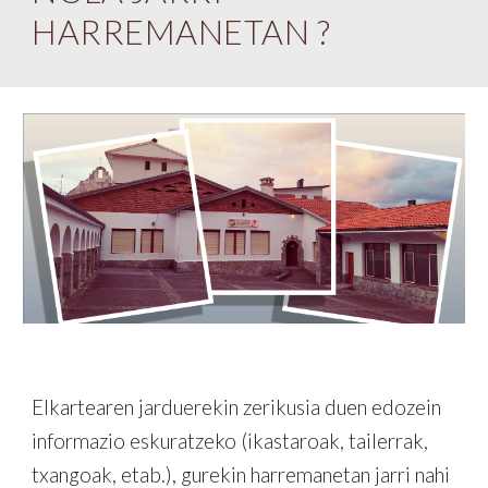
HARREMANETAN ?
Elkartearen jarduerekin zerikusia duen edozein
informazio eskuratzeko (ikastaroak, tailerrak,
txangoak, etab.), gurekin harremanetan jarri nahi