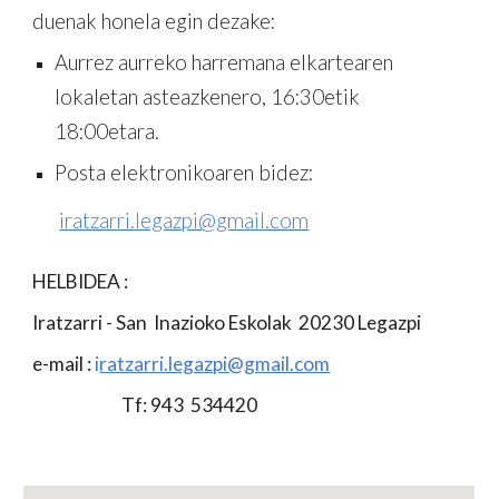
duenak honela egin dezake:
Aurrez aurreko harremana elkartearen
lokaletan asteazkenero, 16:30etik
18:00etara.
Posta elektronikoaren bidez:
iratzarri.legazpi@gmail.com
HELBIDEA :
Iratzarri - San Inazioko Eskolak 20230 Legazpi
e-mail :
i
ratzarri.legazpi@gmail.com
Tf: 943 534420