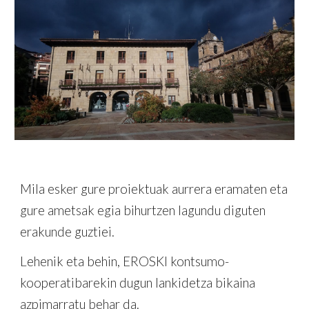
Mila esker gure proiektuak aurrera eramaten eta
gure ametsak egia bihurtzen lagundu diguten
erakunde guztiei.
Lehenik eta behin, EROSKI kontsumo-
kooperatibarekin dugun lankidetza bikaina
azpimarratu behar da.