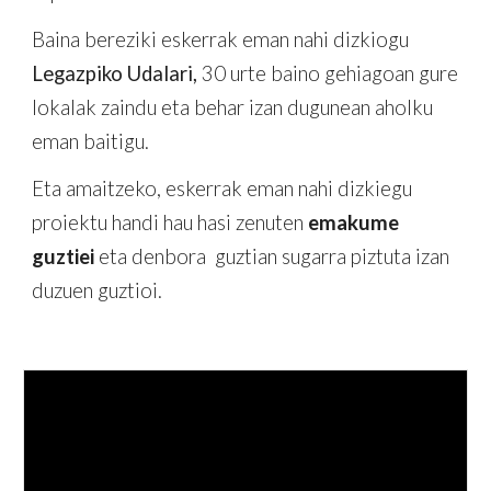
Baina bereziki eskerrak eman nahi dizkiogu
Legazpiko Udalari,
30 urte baino gehiagoan gure
lokalak zaindu eta behar izan dugunean aholku
eman baitigu.
Eta amaitzeko, eskerrak eman nahi dizkiegu
proiektu handi hau hasi zenuten
emakume
guztiei
eta denbora guztian sugarra piztuta izan
duzuen guztioi.