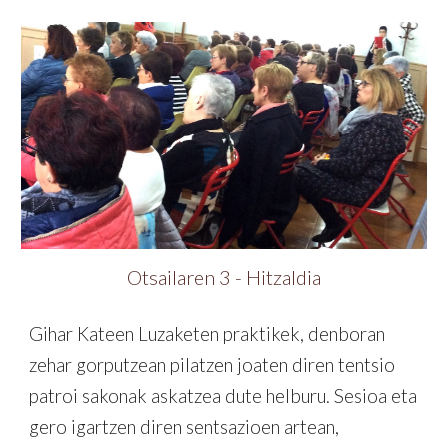
Otsailaren 3 - Hitzaldia
Gihar Kateen Luzaketen praktikek, denboran
zehar gorputzean pilatzen joaten diren tentsio
patroi sakonak askatzea dute helburu. Sesioa eta
gero igartzen diren sentsazioen artean,