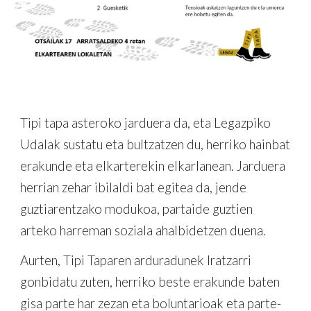
Tipi tapa asteroko jarduera da, eta Legazpiko
Udalak sustatu eta bultzatzen du, herriko hainbat
erakunde eta elkarterekin elkarlanean. Jarduera
herrian zehar ibilaldi bat egitea da, jende
guztiarentzako modukoa, partaide guztien
arteko harreman soziala ahalbidetzen duena.
Aurten, Tipi Taparen arduradunek Iratzarri
gonbidatu zuten, herriko beste erakunde baten
gisa parte har zezan eta boluntarioak eta parte-