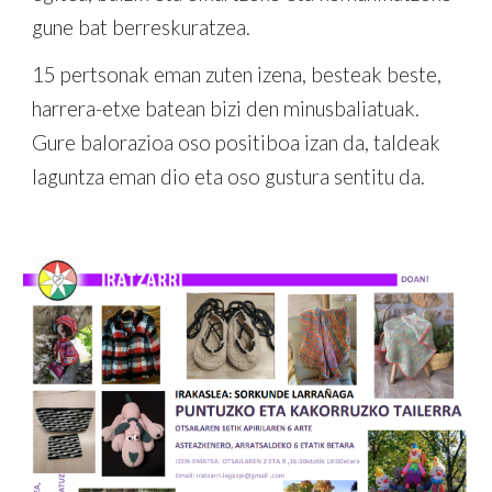
gune bat berreskuratzea.
15 pertsonak eman zuten izena, besteak beste,
harrera-etxe batean bizi den minusbaliatuak.
Gure balorazioa oso positiboa izan da, taldeak
laguntza eman dio eta oso gustura sentitu da.