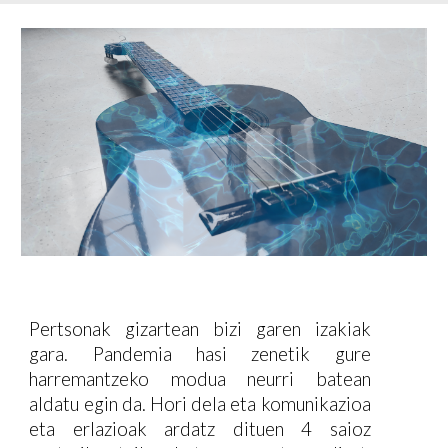
Pertsonak gizartean bizi garen izakiak
gara. Pandemia hasi zenetik gure
harremantzeko modua neurri batean
aldatu egin da. Hori dela eta komunikazioa
eta erlazioak ardatz dituen 4 saioz