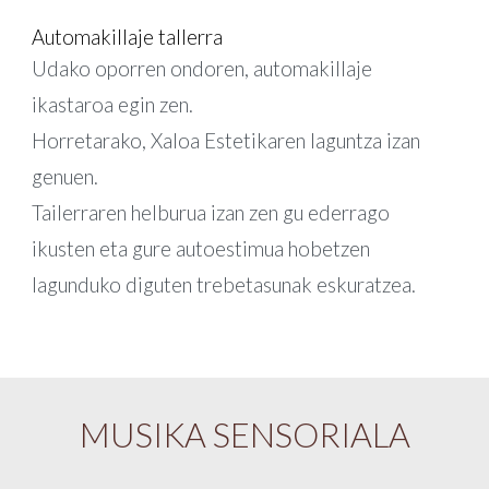
Automakillaje tallerra
Udako oporren ondoren, automakillaje
ikastaroa egin zen.
Horretarako, Xaloa Estetikaren laguntza izan
genuen.
Tailerraren helburua izan zen gu ederrago
ikusten eta gure autoestimua hobetzen
lagunduko diguten trebetasunak eskuratzea.
MUSIKA SENSORIALA