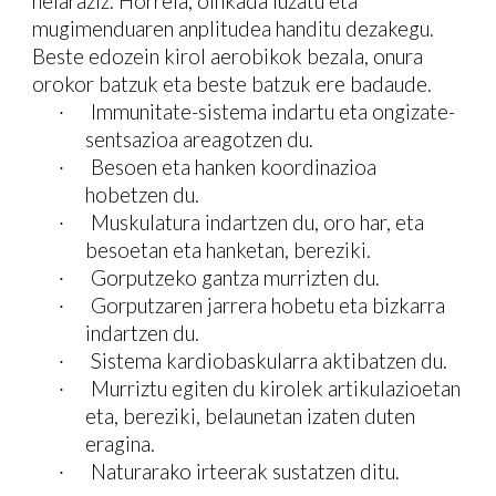
helaraziz. Horrela, oinkada luzatu eta
mugimenduaren anplitudea handitu dezakegu.
Beste edozein kirol aerobikok bezala, onura
orokor batzuk eta beste batzuk ere badaude.
· Immunitate-sistema indartu eta ongizate-
sentsazioa areagotzen du.
· Besoen eta hanken koordinazioa
hobetzen du.
· Muskulatura indartzen du, oro har, eta
besoetan eta hanketan, bereziki.
· Gorputzeko gantza murrizten du.
· Gorputzaren jarrera hobetu eta bizkarra
indartzen du.
· Sistema kardiobaskularra aktibatzen du.
· Murriztu egiten du kirolek artikulazioetan
eta, bereziki, belaunetan izaten duten
eragina.
· Naturarako irteerak sustatzen ditu.