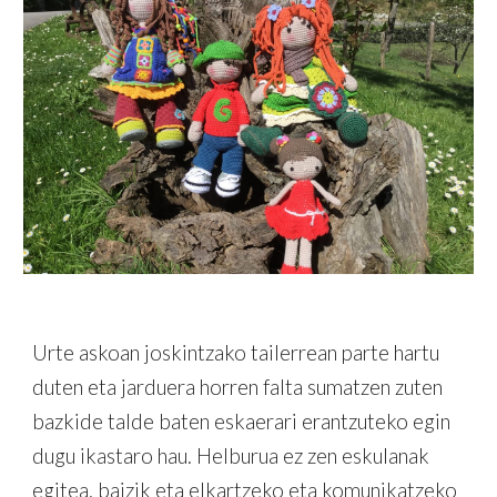
Urte askoan joskintzako tailerrean parte hartu
duten eta jarduera horren falta sumatzen zuten
bazkide talde baten eskaerari erantzuteko egin
dugu ikastaro hau. Helburua ez zen eskulanak
egitea, baizik eta elkartzeko eta komunikatzeko