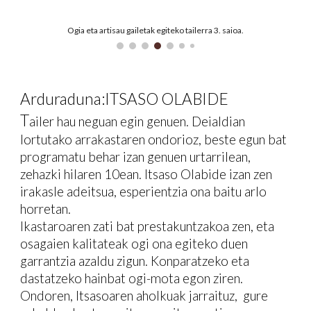
Ogia eta artisau gailetak egiteko tailerra 3. saioa.
Arduraduna:ITSASO OLABIDE
T
ailer hau neguan egin genuen. Deialdian
lortutako arrakastaren ondorioz, beste egun bat
programatu behar izan genuen urtarrilean,
zehazki hilaren 10ean. Itsaso Olabide izan zen
irakasle adeitsua, esperientzia ona baitu arlo
horretan.
Ikastaroaren zati bat prestakuntzakoa zen, eta
osagaien kalitateak ogi ona egiteko duen
garrantzia azaldu zigun. Konparatzeko eta
dastatzeko hainbat ogi-mota egon ziren.
Ondoren, Itsasoaren aholkuak jarraituz, gure