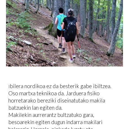
bilera nordikoa ez da besterik gabe ibiltzea.
I
Oso martxa teknikoa da. Jarduera fisiko
horretarako bereziki diseinatutako makila
batzuekin lan egiten da.
Makilekin aurrerantz bultzatuko gara,
besoarekin egiten dugun indarra makilari