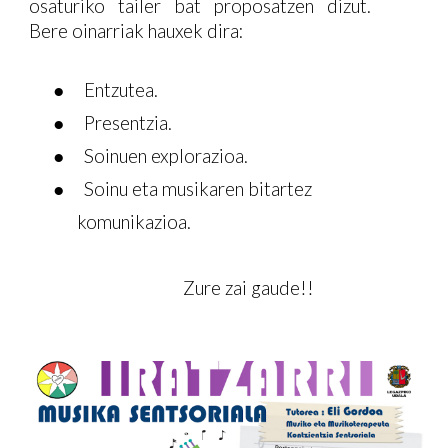
osaturiko tailer bat proposatzen dizut.
Bere oinarriak hauxek dira:
● Entzutea.
● Presentzia.
● Soinuen explorazioa.
● Soinu eta musikaren bitartez
komunikazioa.
Zure zai gaude!!